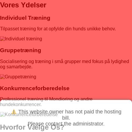
Vores Ydelser
Individuel Træning
Tilpasset træning for at opfylde din hunds unikke behov.
Gruppetræning
Socialisering og træning i små grupper med fokus på lydighed
og samarbejde.
Konkurrenceforberedelse
Professionel træning til Mondioring og andre
hundekonkurrencer.
This website owner has not paid the hosting
bill.
Please contact the administrator.
Hvorfor Vælge Os?